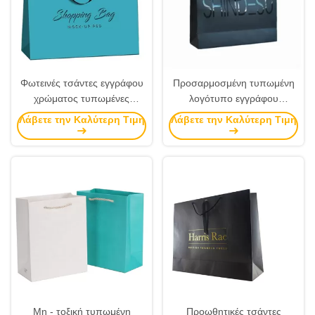
Φωτεινές τσάντες εγγράφου
Προσαρμοσμένη τυπωμένη
χρώματος τυπωμένες
λογότυπο εγγράφου
συνήθεια με το φύλλο
εμπορευμάτων τσαντών
Λάβετε την Καλύτερη Τιμή
Λάβετε την Καλύτερη Τιμή
αλουμινίου που σφραγίζει/
ικανότητα ρουλεμάν
λήξη αποτύπωσης σε
πολυτέλειας υψηλή
ανάγλυφο
Μη - τοξική τυπωμένη
Προωθητικές τσάντες