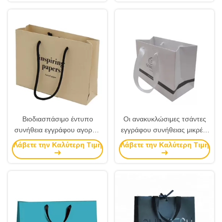
δώρων φιλικό
τυπωμένης της συνήθεια
Βιοδιασπάσιμο έντυπο
Οι ανακυκλώσιμες τσάντες
συνήθεια εγγράφου αγορών
εγγράφου συνήθειας μικρές,
υλικό εγγράφου της Kraft
άσπρα εμπορεύματα
Λάβετε την Καλύτερη Τιμή
Λάβετε την Καλύτερη Τιμή
τσαντών ανθεκτικό
τοποθετούν οποιοδήποτε
μέγεθος σε σάκκο διαθέσιμο