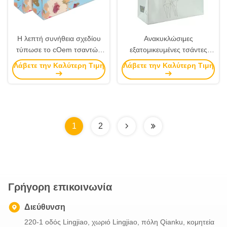
Η λεπτή συνήθεια σχεδίου
Ανακυκλώσιμες
τύπωσε το cOem τσαντών
εξατομικευμένες τσάντες
εγγράφου/τσαντών
δώρων εγγράφου, επί
Λάβετε την Καλύτερη Τιμή
Λάβετε την Καλύτερη Τιμή
εμπορευμάτων εγγράφου/το
παραγγελία τσάντες
ODM διαθέσιμους
εγγράφου για τη συσκευασία
1
2
Γρήγορη επικοινωνία
Διεύθυνση
220-1 οδός Lingjiao, χωριό Lingjiao, πόλη Qianku, κομητεία