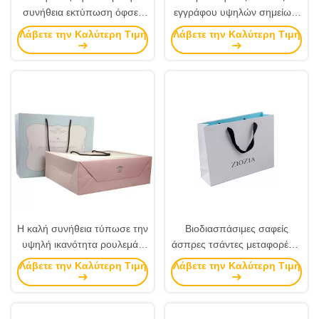
συνήθεια εκτύπωση όφσετ
εγγράφου υψηλών σημείων,
τσαντών εγγράφου για την
στριμμένες τσάντες
Λάβετε την Καλύτερη Τιμή
Λάβετε την Καλύτερη Τιμή
προώθηση/αγορές
μεταφορέων λαβών
τυπωμένες συνήθεια
Η καλή συνήθεια τύπωσε την
Βιοδιασπάσιμες σαφείς
υψηλή ικανότητα ρουλεμάν
άσπρες τσάντες μεταφορέων
τσαντών εγγράφου με τη
μη τοξικές με εσωτερικό άλλο
Λάβετε την Καλύτερη Τιμή
Λάβετε την Καλύτερη Τιμή
λαβή βαμβακιού
σχέδιο χρώματος