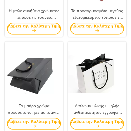
Η μπλε συνήθεια χρώματος
Το προσαρμοσμένο μέγεθος
τύπωσε τις τσάντες
εξατομικευμένο τύπωσε το
εγγράφου με την όμορφη
δώρο τοποθετεί το υλικό
Λάβετε την Καλύτερη Τιμή
Λάβετε την Καλύτερη Τιμή
λαβή κορδελλών/σχοινιών
ντυμένου εγγράφου σε
σάκκο για τα Χριστούγεννα
Το μαύρο χρώμα
Δίπλωμα υλικής υψηλής
προσωποποίησε τις τσάντες
ανθεκτικότητας εγγράφου
εγγράφου, τυπωμένες
τέχνης τσαντών 157g
Λάβετε την Καλύτερη Τιμή
Λάβετε την Καλύτερη Τιμή
συνήθεια τσάντες Eco
εγγράφου πολυτέλειας