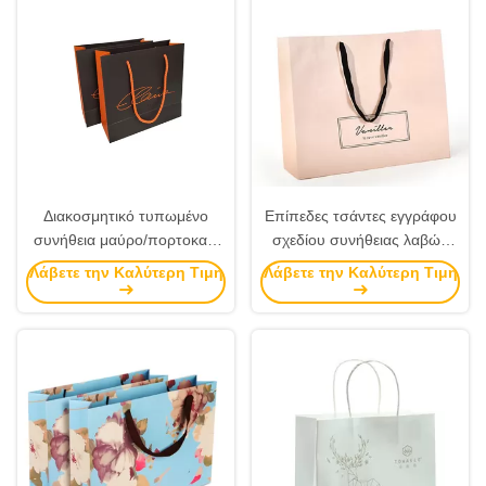
Διακοσμητικό τυπωμένο
Επίπεδες τσάντες εγγράφου
συνήθεια μαύρο/πορτοκαλί
σχεδίου συνήθειας λαβών
χρώμα Eco τσαντών
βαμβακιού, τυπωμένο ρόδινο
Λάβετε την Καλύτερη Τιμή
Λάβετε την Καλύτερη Τιμή
εγγράφου φιλικό
χρώμα τσαντών αγορών
εγγράφου