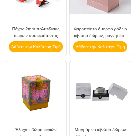
Πάχος 2mm πολυτέλειας
Χειροποίητο όμορφο ρόδινο
δώρων συσκευάζοντας
κιβώτιο δώρων, μαγνητικός
κιβωτίων περάτωση
απλός ανακυκλώσιμος
Λάβετε την Καλύτερη Τιμή
Λάβετε την Καλύτερη Τιμή
κορδελλών κτυπήματος τοπ
κιβωτίων εγγράφου
για το κόσμημα
Έξοχα κιβώτια κεριών
Μαρμάρινο κιβώτιο δώρων