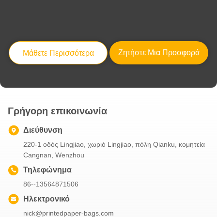
Μαλακές τσάντες μεταφορέων εγγράφου ακρών μαύρες, ανακυκλωμένη διάφορη μορφή τσαντών δώρων διαθέσιμη
Υψηλή διάρκειας τυπωμένη συνήθεια της Kraft εγγράφου τσαντών αντίσταση δακρυ'ων Eco φιλική υψηλή
Επαναχρησιμοποιήσιμες σαφείς τσάντες της Λευκής Βίβλου, επί παραγγελία ομαλή μαλακή άκρη τσαντών εγγράφου
Ζητήστε Μια Προσφορά
Μάθετε Περισσότερα
Η στριμμένη συνήθεια λαβών τύπωσε τις τσάντες εγγράφου μη - τοξική ουσία για τη συσκευασία/τις αγορές
Γρήγορη επικοινωνία
Διεύθυνση
220-1 οδός Lingjiao, χωριό Lingjiao, πόλη Qianku, κομητεία
Cangnan, Wenzhou
Τηλεφώνημα
86--13564871506
Ηλεκτρονικό
nick@printedpaper-bags.com