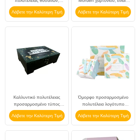
πολυτέλειας θυσάνων,
Morden χαρτονιού, ενιαία
χειροποίητος μη τοξικός
κιβώτια δώρων ρολογιών με
Λάβετε την Καλύτερη Τιμή
Λάβετε την Καλύτερη Τιμή
κιβωτίων δώρων κεριών
το μαξιλάρι
Καλλυντικό πολυτέλειας
Όμορφο προσαρμοσμένο
προσαρμοσμένο τύπος
πολυτέλεια λογότυπο
λογότυπο βιβλίων
τσαντών αγορών εγγράφου
Λάβετε την Καλύτερη Τιμή
Λάβετε την Καλύτερη Τιμή
παραθύρων δώρων
της Kraft με τη νάυλον λαβή
συσκευάζοντας με την
σχοινιών
πόρπη χεριών