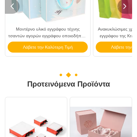


Μοντέρνο υλικό εγγράφου τέχνης
Ανακυκλώσιμες χρωμ
τσαντών αγορών εγγράφου οποιοδήποτε
εγγράφου της Kraft
λογότυπο διαθέσιμο
εγγράφου συνή
Λάβετε την Καλύτερη Τιμή
Λάβετε την Κ
πολυκατα
Προτεινόμενα Προϊόντα