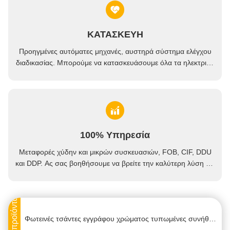
ΚΑΤΑΣΚΕΥΗ
Προηγμένες αυτόματες μηχανές, αυστηρά σύστημα ελέγχου
διαδικασίας. Μπορούμε να κατασκευάσουμε όλα τα ηλεκτρικά
τερματικά πέρα από τη ζήτηση σας.
Μαλακές τσάντες μεταφορέων εγγράφου ακρών μαύρες, ανακυκλωμένη διάφορη μορφή τσαντών δώρων διαθέσιμη
100% Υπηρεσία
Υψηλή διάρκειας τυπωμένη συνήθεια της Kraft εγγράφου τσαντών αντίσταση δακρυ'ων Eco φιλική υψηλή
Μεταφορές χύδην και μικρών συσκευασιών, FOB, CIF, DDU
Επαναχρησιμοποιήσιμες σαφείς τσάντες της Λευκής Βίβλου, επί παραγγελία ομαλή μαλακή άκρη τσαντών εγγράφου
και DDP. Ας σας βοηθήσουμε να βρείτε την καλύτερη λύση για
όλες τις ανησυχίες σας.
Η στριμμένη συνήθεια λαβών τύπωσε τις τσάντες εγγράφου μη - τοξική ουσία για τη συσκευασία/τις αγορές
Η λεπτή συνήθεια τύπωσε τις τσάντες εγγράφου/τις ρόδινες τσάντες μεταφορέων εγγράφου για τα παιχνίδια/κόσμημα
Φωτεινές τσάντες εγγράφου χρώματος τυπωμένες συνήθεια με το φύλλο αλουμινίου που σφραγίζει/λήξη αποτύπωσης σε ανάγλυφο