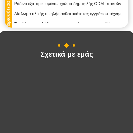
Περισσότερα προϊόντα
Ρόδινο εξατομικευμένος χρώμα δημοφιλής ODM τσαντών αγορών εγγράφου/cOem διαθέσιμος
Δίπλωμα υλικής υψηλής ανθεκτικότητας εγγράφου τέχνης τσαντών 157g εγγράφου πολυτέλειας τυπωμένης της συνήθεια
Το ολόγραμμα λέιζερ προσωποποίησε τις αυτοκόλλητες ετικέτες με την ειδική σύσταση Metllic
Επαγγελματικές μικρές μαύρες τσάντες εγγράφου, εξατομικευμένες τσάντες εγγράφου με τη λαβή κορδελλών
Η μπλε συνήθεια χρώματος τύπωσε τις τσάντες εγγράφου με την όμορφη λαβή κορδελλών/σχοινιών
Στιλπνή επιφάνειας τυπωμένη συνήθεια εγγράφου ικανότητα ρουλεμάν τσαντών υψηλή για την επιχείρηση
Σχετικά με εμάς
Οι ανακυκλώσιμες τσάντες εγγράφου συνήθειας μικρές, άσπρα εμπορεύματα τοποθετούν οποιοδήποτε μέγεθος σε σάκκο διαθέσιμο
Πολλαπλάσιος χρώματος τυπωμένος συνήθεια εγγράφου χειρισμός επιφάνειας ελασματοποίησης τσαντών ματ/στιλπνός
Μη - τοξική τυπωμένη συνήθεια εκτύπωση όφσετ τσαντών εγγράφου για την προώθηση/αγορές
Βιοδιασπάσιμο έντυπο συνήθεια εγγράφου αγορών υλικό εγγράφου της Kraft τσαντών ανθεκτικό
Ασημένιο πετρέλαιο συγκολλητικών ετικετών συνήθειας μεταλλινών - χημική αντίσταση διάβρωσης απόδειξης
Αντι - υλικό της PET κόλλας Permanet συγκολλητικών ετικετών υπεριώδους συνήθειας για το μπουκάλι
Μαλακές αυτοκόλλητες ετικέττες φύλλων αλουμινίου συνήθειας χρυσές, εξατομικευμένες συγκολλητικές αυτοκόλλητες ετικέττες που δεν πέφτουν/αναπήδηση
Το μαύρο χρώμα προσωποποίησε τις τσάντες εγγράφου, τυπωμένες συνήθεια τσάντες Eco δώρων φιλικό