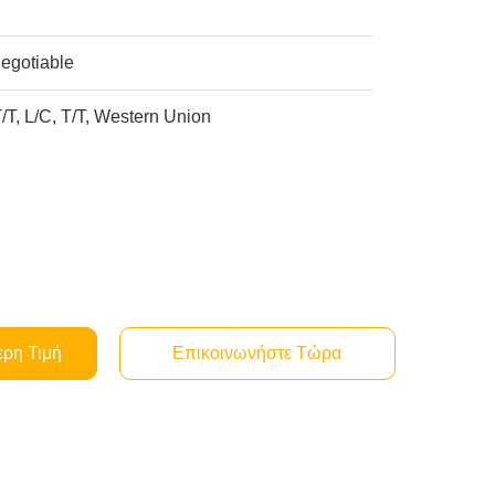
egotiable
/T, L/C, T/T, Western Union
ερη Τιμή
Επικοινωνήστε Τώρα