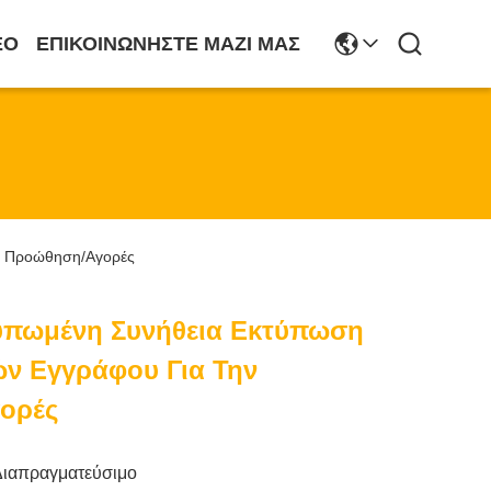
ΕΟ
ΕΠΙΚΟΙΝΩΝΉΣΤΕ ΜΑΖΊ ΜΑΣ
ν Προώθηση/αγορές
Τυπωμένη Συνήθεια Εκτύπωση
ν Εγγράφου Για Την
ορές
Διαπραγματεύσιμο