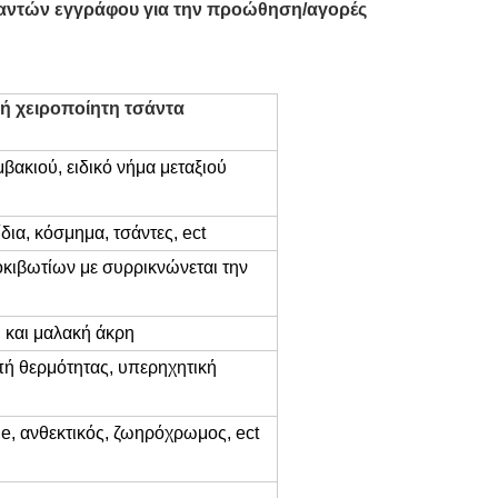
σαντών εγγράφου για την προώθηση/αγορές
ή χειροποίητη τσάντα
ακιού, ειδικό νήμα μεταξιού
ια, κόσμημα, τσάντες, ect
οκιβωτίων με συρρικνώνεται την
 και μαλακή άκρη
πή θερμότητας, υπερηχητική
e, ανθεκτικός, ζωηρόχρωμος, ect