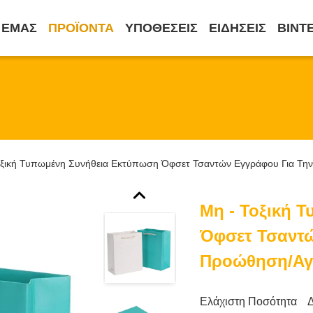
 ΕΜΆΣ
ΠΡΟΪΌΝΤΑ
ΥΠΟΘΈΣΕΙΣ
ΕΙΔΉΣΕΙΣ
ΒΊΝΤ
οξική Τυπωμένη Συνήθεια Εκτύπωση Όφσετ Τσαντών Εγγράφου Για Τη
Μη - Τοξική 
Όφσετ Τσαντώ
Προώθηση/αγ
Ελάχιστη Ποσότητα