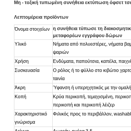
Μη - τοξική τυπωμένη συνήθεια εκτύπωση όφσετ τ
Λεπτομέρεια προϊόντων
η συνήθεια τύπωσε τη διακοσμητικ
Όνομα στοιχείων
μεταφορέων εγγράφου δώρων
Υλικό
Νήματα από πολυεστέρες, νήματα βαμβ
ψαριών
Χρήση
Ενδύματα, παπούτσια, καπέλα, παιχνίδ
Συσκευασία
Ο ρόλος ή το φύλλο στο κιβώτιο χαρτ
ταινία
Άκρη
Ύφανση ή υπερηχητικός με την ομαλή
Κοπή
Κρύα περικοπή, τεμαχισμένη, περικο
περικοπή και περικοπή λέιζερ
Χαρακτηριστικό
Φιλικός προς το περιβάλλον, washabl
γνώρισμα