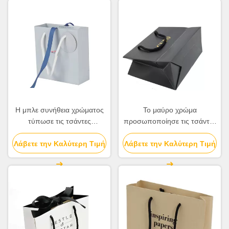
Η μπλε συνήθεια χρώματος
Το μαύρο χρώμα
τύπωσε τις τσάντες
προσωποποίησε τις τσάντες
εγγράφου με την όμορφη
εγγράφου, τυπωμένες
Λάβετε την Καλύτερη Τιμή
λαβή κορδελλών/σχοινιών
Λάβετε την Καλύτερη Τιμή
συνήθεια τσάντες Eco
δώρων φιλικό