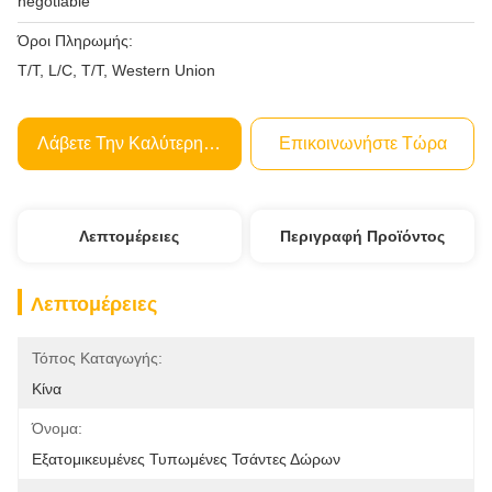
negotiable
Όροι Πληρωμής:
T/T, L/C, T/T, Western Union
Λάβετε Την Καλύτερη Τιμή
Επικοινωνήστε Τώρα
Λεπτομέρειες
Περιγραφή Προϊόντος
Λεπτομέρειες
Τόπος Καταγωγής:
Κίνα
Όνομα:
Εξατομικευμένες Τυπωμένες Τσάντες Δώρων