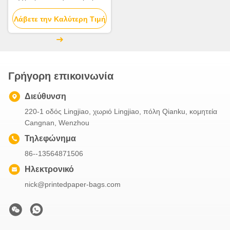
άσπρα εμπορεύματα
Λάβετε την Καλύτερη Τιμή
τοποθετούν οποιοδήποτε
μέγεθος σε σάκκο διαθέσιμο
Γρήγορη επικοινωνία
Διεύθυνση
220-1 οδός Lingjiao, χωριό Lingjiao, πόλη Qianku, κομητεία
Cangnan, Wenzhou
Τηλεφώνημα
86--13564871506
Ηλεκτρονικό
nick@printedpaper-bags.com