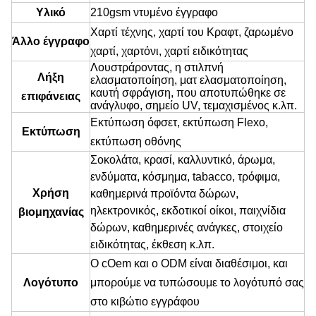
Υλικό
210gsm ντυμένο έγγραφο
Χαρτί τέχνης, χαρτί του Κραφτ, ζαρωμένο
Άλλο έγγραφο
χαρτί, χαρτόνι, χαρτί ειδικότητας
Λουστράροντας, η στιλπνή
Λήξη
ελασματοποίηση, ματ ελασματοποίηση,
καυτή σφράγιση, που αποτυπώθηκε σε
επιφάνειας
ανάγλυφο, σημείο UV, τεμαχισμένος κ.λπ.
Εκτύπωση όφσετ, εκτύπωση Flexo,
Εκτύπωση
εκτύπωση οθόνης
Σοκολάτα, κρασί, καλλυντικό, άρωμα,
ενδύματα, κόσμημα, tabacco, τρόφιμα,
Χρήση
καθημερινά προϊόντα δώρων,
ηλεκτρονικός, εκδοτικοί οίκοι, παιχνίδια
βιομηχανίας
δώρων, καθημερινές ανάγκες,
στοιχείο
ειδικότητας
, έκθεση κ.λπ.
Ο cOem και ο ODM είναι διαθέσιμοι, και
Λογότυπο
μπορούμε να τυπώσουμε το λογότυπό σας
στο κιβώτιο εγγράφου