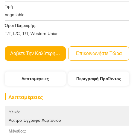
Τιμή:
negotiable
Όροι Πληρωμής:
T/T, L/C, T/T, Western Union
Λάβετε Την Καλύτερη Τιμή
Επικοινωνήστε Τώρα
Λεπτομέρειες
Περιγραφή Προϊόντος
Λεπτομέρειες
Υλικό:
Άσπρο Έγγραφο Χαρτονιού
Μέγεθος: