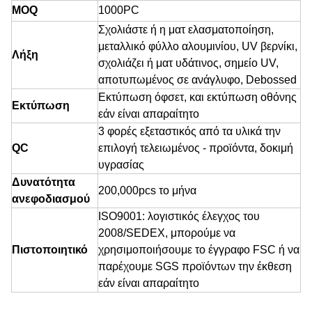
MOQ
1000
PC
Σχολιάστε ή η ματ ελασματοποίηση,
μεταλλικό φύλλο αλουμινίου, UV βερνίκι,
Λήξη
σχολιάζει ή ματ υδάτινος, σημείο UV,
αποτυπωμένος σε ανάγλυφο, Debossed
Εκτύπωση όφσετ, και εκτύπωση οθόνης
Εκτύπωση
εάν είναι απαραίτητο
3 φορές εξεταστικός από τα υλικά την
QC
επιλογή τελειωμένος - προϊόντα, δοκιμή
υγρασίας
Δυνατότητα
200,000pcs το μήνα
ανεφοδιασμού
ISO9001: λογιστικός έλεγχος του
2008/SEDEX, μπορούμε να
Πιστοποιητικό
χρησιμοποιήσουμε το έγγραφο FSC ή να
παρέχουμε SGS προϊόντων την έκθεση
εάν είναι απαραίτητο