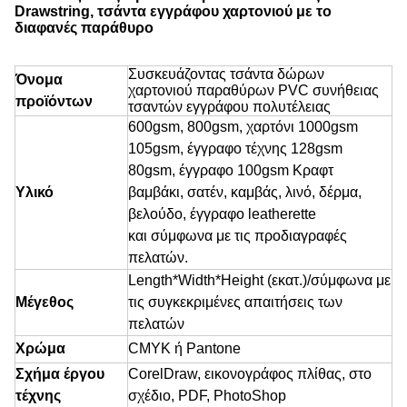
Drawstring, τσάντα εγγράφου χαρτονιού με το
διαφανές παράθυρο
Συσκευάζοντας τσάντα δώρων
Όνομα
χαρτονιού παραθύρων PVC συνήθειας
προϊόντων
τσαντών εγγράφου πολυτέλειας
600gsm, 800gsm, χαρτόνι 1000gsm
105gsm, έγγραφο τέχνης 128gsm
80gsm, έγγραφο
100gsm Κραφτ
Υλικό
βαμβάκι, σατέν, καμβάς, λινό, δέρμα,
βελούδο, έγγραφο leatherette
και σύμφωνα με τις προδιαγραφές
πελατών.
Length*Width*Height (εκατ.)/σύμφωνα με
Μέγεθος
τις συγκεκριμένες απαιτήσεις των
πελατών
Χρώμα
CMYK ή Pantone
Σχήμα έργου
CorelDraw, εικονογράφος πλίθας, στο
τέχνης
σχέδιο, PDF, PhotoShop