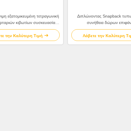
μη εξατομικευμένη τετραγωνική
Διπλώνοντας Snapback τυπ
ρταριών κιβωτίων συσκευασίας
συνήθεια δώρων επιφάν
για το κόσμημα
ελασματοποίησης μεταλλινών
στιλπνή τελειώστε
τε την Καλύτερη Τιμή
Λάβετε την Καλύτερη Τι