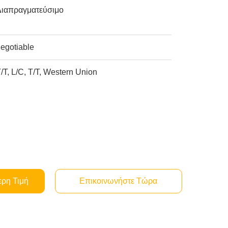
Διαπραγματεύσιμο
egotiable
/T, L/C, T/T, Western Union
ερη Τιμή
Επικοινωνήστε Τώρα