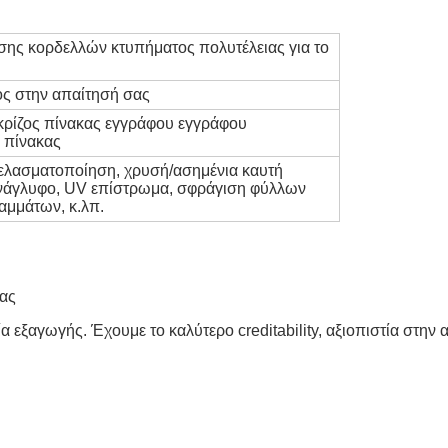
ης κορδελλών κτυπήματος πολυτέλειας για το
ς στην απαίτησή σας
κρίζος πίνακας εγγράφου εγγράφου
ς πίνακας
 ελασματοποίηση, χρυσή/ασημένια καυτή
νάγλυφο, UV επίστρωμα, σφράγιση φύλλων
αμμάτων, κ.λπ.
μας
 εξαγωγής. Έχουμε το καλύτερο creditability, αξιοπιστία στην