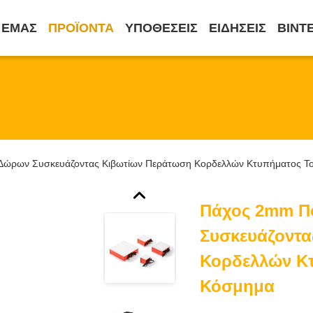
 ΕΜΆΣ
ΠΡΟΪΌΝΤΑ
ΥΠΟΘΈΣΕΙΣ
ΕΙΔΉΣΕΙΣ
ΒΊΝΤ
Δώρων Συσκευάζοντας Κιβωτίων Περάτωση Κορδελλών Κτυπήματος Το
Πάχος 2mm Π
Συσκευάζοντα
Κορδελλών Κτ
Κόσμημα