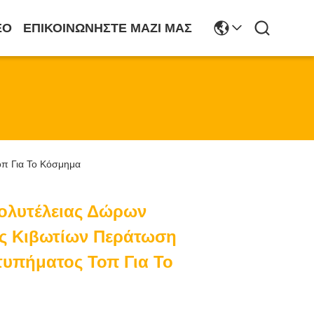
ΕΟ
ΕΠΙΚΟΙΝΩΝΉΣΤΕ ΜΑΖΊ ΜΑΣ
π Για Το Κόσμημα
ολυτέλειας Δώρων
ς Κιβωτίων Περάτωση
υπήματος Τοπ Για Το