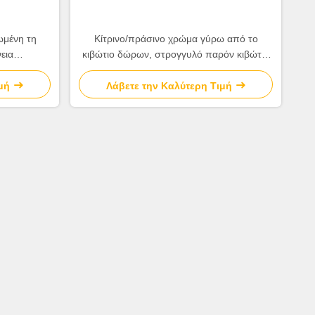
ωμένη τη
Κίτρινο/πράσινο χρώμα γύρω από το
εια
κιβώτιο δώρων, στρογγυλό παρόν κιβώτιο
 κιβωτίων
για τα γενέθλια/επέτειος
μή
Λάβετε την Καλύτερη Τιμή