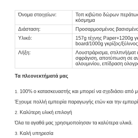
Όνομα στοιχείων:
Τοπ κιβώτιο δώρων περάτωσ
κόσμημα
Διάσταση:
Προσαρμοσμένος βασισμένο
Υλικό:
157g τέχνης Paper+1200g γ
board/1000g γκρίζος/ξύλινο
Λήξη:
Λουστράρισμα, στιλπνή/ματ
σφράγιση, αποτύπωση σε α
αλουμινίου, επίδραση ολογρ
Τα πλεονεκτήματά μας
100% ο κατασκευαστής και μπορεί να σχεδιάσει από 
1.
Έχουμε πολλή εμπειρία παραγωγής ετών και την εμπειρία
Καλύτερη υλική επιλογή
2.
Όλα τα αγαθά μας χρησιμοποίησαν τα καλύτερα υλικά.
Καλή υπηρεσία
3.